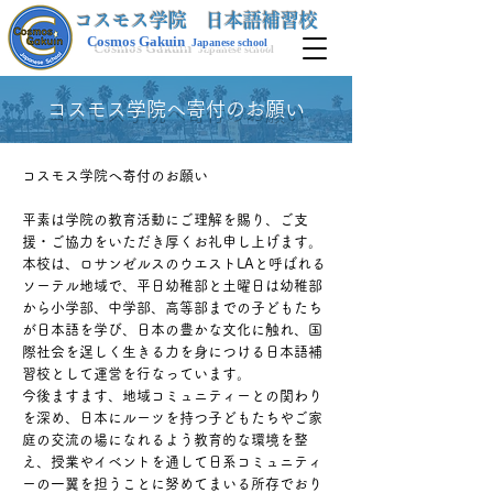
​コスモス学院 日本語補習校
Cosmos Gakuin
Japanese school
コスモス学院へ寄付のお願い
コスモス学院へ寄付のお願い
平素は学院の教育活動にご理解を賜り、ご支
援・ご協力をいただき厚くお礼申し上げます。
本校は、ロサンゼルスのウエストLAと呼ばれる
ソーテル地域で、平日幼稚部と土曜日は幼稚部
から小学部、中学部、高等部までの子どもたち
が日本語を学び、日本の豊かな文化に触れ、国
際社会を逞しく生きる力を身につける日本語補
習校として運営を行なっています。
今後ますます、地域コミュニティーとの関わり
を深め、日本にルーツを持つ子どもたちやご家
庭の交流の場になれるよう教育的な環境を整
え、授業やイベントを通して日系コミュニティ
ーの一翼を担うことに努めてまいる所存でおり