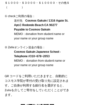
＄１０００・＄３０００・＄１００００・その他＄
（ ）
① checkご利用の場合：
送付先
Cosmos Gakuin / 1316 Agate St.
Apt.C Redondo Beach CA 90277
Payable to Cosmos Gakuin
MEMO：donation from student name or
your name or your group name
② Zelleオンライン送金の場合：
Cosmos Gakuin Japanese School -
Telephone #310−678−2053
MEMO： donation from student name or
your name or your group name
QR コードをご利用いただきますと、自動的に
コスモス学院が寄付の受け取り先に設定されま
す。ご自身が利用する銀行名を選択すると、
Zelleを介してご寄付をしていただくことができ
ます。