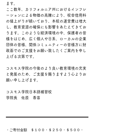
ます。
ここ数年、カリフォルニア州におけるインフレ
ーションによる物価の高騰により、校舎借用料
の値上がりが続いており、本校の運営費は増大
し、教育資源の確保にも影響をあたえてきてお
ります。このような経済環境の中、保護者の皆
様をはじめ、広く個人や日系、ローカルの企業
団体の皆様、関係コミュニティーの皆様方に財
政面でのご支援をお願い致したくご案内を申し
上げる次第です。
コスモス学院の今後のより良い教育環境の充実
と発展のため、ご支援を賜りますよう心よりお
願い申し上げます。
コスモス学院日本語補習校
学院長 佐原 香苗
・ご寄付金額 ＄１００・＄２５０・＄５００・