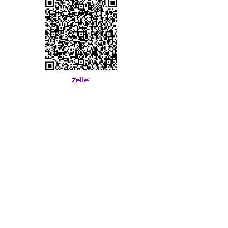
＊ お問い合せ
contact@cosmosgakuin.org
/
310-
678-2053
Cosmos Gakuin
Japanese school
コスモス学院 日本語補習校
Contact Us
1819 Sawtelle Blvd,
Los Angeles, CA 90025